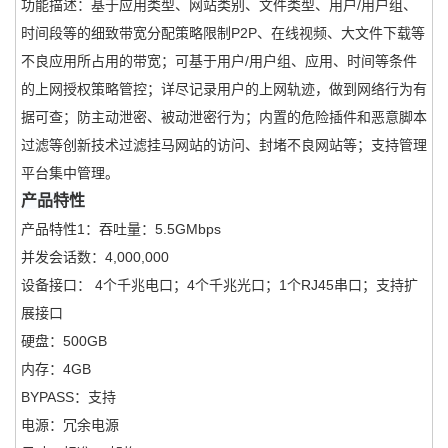
功能描述
：
基于应用类型、网站类别、文件类型、用户/用户组、
时间段等的细致带宽分配策略限制P2P、在线视频、大文件下载等
不良应用所占用的带宽；可基于用户/用户组、应用、时间等条件
的上网授权策略管控；详尽记录用户的上网轨迹，做到网络行为有
据可查；防主动泄密、被动泄密行为；内置的危险插件和恶意脚本
过滤等创新技术过滤挂马网站的访问、封堵不良网站等；支持管理
平台集中管理。
产品特性
产品特性1
：
吞吐量：5.5GMbps
并发会话数：4,000,000
设备接口： 4个千兆电口；4个千兆光口；1个RJ45串口；支持扩
展接口
硬盘：500GB
内存：4GB
BYPASS：支持
电源：冗余电源