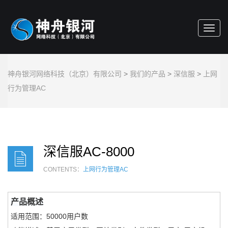
Toggl
navig
神舟银河网络科技（北京）有限公司
>
我们的产品
>
深信服
>
上网
行为管理AC
深信服AC-8000
CONTENTS：
上网行为管理AC
产品概述
适用范围
：
50000用户数