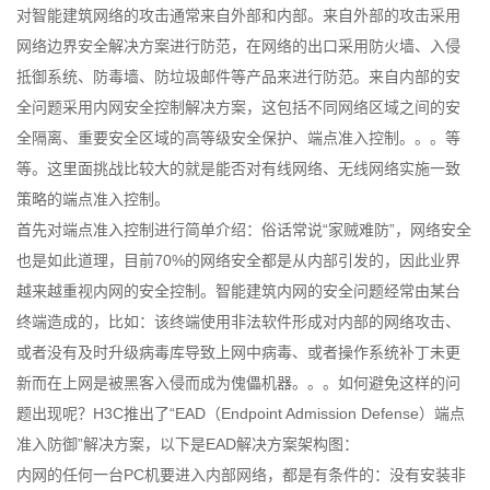
对智能建筑网络的攻击通常来自外部和内部。来自外部的攻击采用
网络边界安全解决方案进行防范，在网络的出口采用防火墙、入侵
抵御系统、防毒墙、防垃圾邮件等产品来进行防范。来自内部的安
全问题采用内网安全控制解决方案，这包括不同网络区域之间的安
全隔离、重要安全区域的高等级安全保护、端点准入控制。。。等
等。这里面挑战比较大的就是能否对有线网络、无线网络实施一致
策略的端点准入控制。
首先对端点准入控制进行简单介绍：俗话常说“家贼难防”，网络安全
也是如此道理，目前70%的网络安全都是从内部引发的，因此业界
越来越重视内网的安全控制。智能建筑内网的安全问题经常由某台
终端造成的，比如：该终端使用非法软件形成对内部的网络攻击、
或者没有及时升级病毒库导致上网中病毒、或者操作系统补丁未更
新而在上网是被黑客入侵而成为傀儡机器。。。如何避免这样的问
题出现呢？H3C推出了“EAD（Endpoint Admission Defense）端点
准入防御”解决方案，以下是EAD解决方案架构图：
内网的任何一台PC机要进入内部网络，都是有条件的：没有安装非