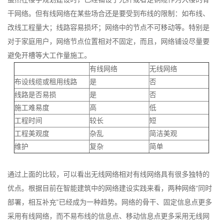
干网络。但有线网络在某些场合还是要受到布线的限制：如布线、
改线工程量大；线路容易损坏；网络中的节点不可移动等。特别是
对于家庭用户，网络节点位置相对不固定，而且，网络铺设尽量要
避免开槽等大工作量施工。
有线网络
无线网络
布设线缆或租用线路
是
否
线路是否易损
是
否
施工难易度
高
低
工程时间
较长
短
工程美观度
杂乱
简洁美观
维护
复杂
简单
通过上面的比较，可以看出无线网络相对有线网络具有很多独特的
优点。根据目前在智能建筑中的网络建设实践来看，两种网络“同时
部署，相互补充”已经成为一种趋势。网络的骨干、固定信息点更多
采用有线网络，而不易布线的信息点、移动信息点更多采用无线网