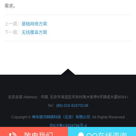
需求。
上一篇：
基础网络方案
下一篇：
无线覆盖方案
北京总部 Address：中国. 北京市海淀区中关村南大街甲6号铸成大厦B504 /
Tel：
(86) 010-82670136
Copyright ©
神舟银河网络科技（北京）有限公司
. All Rights Reserved
京ICP备13034796号-4
致电我们
QQ在线咨询