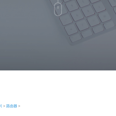
兴
>
路由器
>