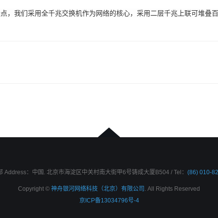
，我们采用全千兆交换机作为网络的核心，采用二层千兆上联可堆叠百
 Address：中国. 北京市海淀区中关村南大街甲6号铸成大厦B504 / Tel：
(86) 010-8
Copyright ©
神舟银河网络科技（北京）有限公司
. All Rights Reserved
京ICP备13034796号-4