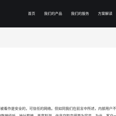
首页
我们的产品
我们的服务
方案解读
看作是安全的，可信任的网络。但如同我们在前言中所述，内部用户不
使数据侦听、地址欺骗、恶意斟测、信息窃取变得更为容易。为此，客户