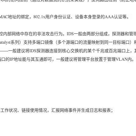
地址的绑定，802.1x用户身份认证、设备本身登录的AAA认证等。
部网络中存在的非法攻击行为。IDS一般由两部分组成，探测器和管理
talyst系列）支持多端口镜像（多个源端口的流量映射到同一目标端口
――一般建议将IDS探测器连接到核心交换机的某个千兆或百兆端口上，其
口的IP地址能与其互通即可，一般建议将管理平台放置于管理VLAN内。
作状况、链接使用情况，汇报网络事件并生成日志和报表；