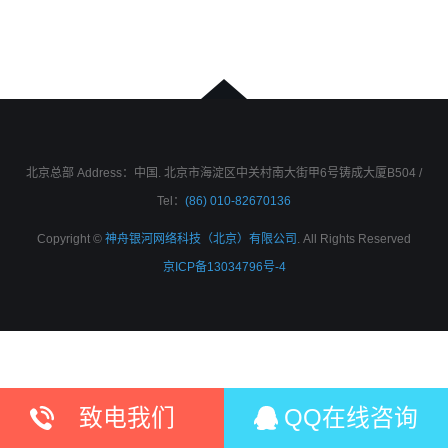
北京总部 Address：中国. 北京市海淀区中关村南大街甲6号铸成大厦B504 /
Tel：
(86) 010-82670136
Copyright ©
神舟银河网络科技（北京）有限公司
. All Rights Reserved
京ICP备13034796号-4
致电我们
QQ在线咨询